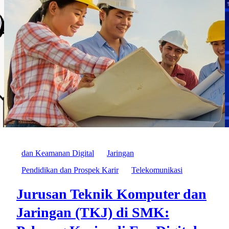
dan Keamanan Digital
Jaringan
Pendidikan dan Prospek Karir
Telekomunikasi
Jurusan Teknik Komputer dan
Jaringan (TKJ) di SMK: