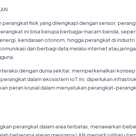
gan perangkat fisik yang dilengkapi dengan sensor, pera
erangkat ini bisa berupa berbagai macam benda, seperti
ergi, kendaraan otonom, hingga perangkat di industri
komunikasi dan berbagi data melalui internet atau jarin
gguna.
interaksi dengan dunia sekitar, memperkenalkan konsep 
rangkat dalam ekosistem IoT ini, diperlukan infrastruktu
n peran krusial dalam menyatukan perangkat-perangkat
ungkan perangkat dalam area terbatas, menawarkan beb
lah beberapa alasan mengapa LAN menjadi pilihan utama 