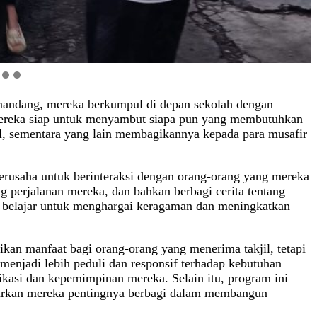
mandang, mereka berkumpul di depan sekolah dengan
reka siap untuk menyambut siapa pun yang membutuhkan
il, sementara yang lain membagikannya kepada para musafir
berusaha untuk berinteraksi dengan orang-orang yang mereka
 perjalanan mereka, dan bahkan berbagi cerita tentang
a belajar untuk menghargai keragaman dan meningkatkan
ikan manfaat bagi orang-orang yang menerima takjil, tetapi
 menjadi lebih peduli dan responsif terhadap kebutuhan
kasi dan kepemimpinan mereka. Selain itu, program ini
ajarkan mereka pentingnya berbagi dalam membangun