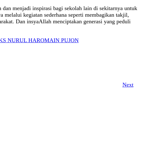
 dan menjadi inspirasi bagi sekolah lain di sekitarnya untuk
wa melalui kegiatan sederhana seperti membagikan takjil,
rakat. Dan insyaAllah menciptakan generasi yang peduli
KS NURUL HAROMAIN PUJON
Next