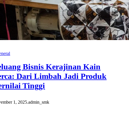
neral
eluang Bisnis Kerajinan Kain
erca: Dari Limbah Jadi Produk
rnilai Tinggi
ember 1, 2025
.
admin_smk