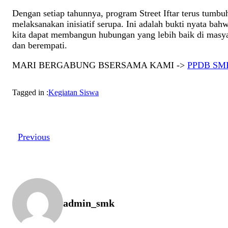
Dengan setiap tahunnya, program Street Iftar terus tumbuh
melaksanakan inisiatif serupa. Ini adalah bukti nyata bah
kita dapat membangun hubungan yang lebih baik di masya
dan berempati.
MARI BERGABUNG BSERSAMA KAMI ->
PPDB SM
Tagged in :
Kegiatan Siswa
Previous
admin_smk