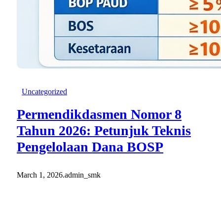
Uncategorized
Permendikdasmen Nomor 8
Tahun 2026: Petunjuk Teknis
Pengelolaan Dana BOSP
March 1, 2026
.
admin_smk