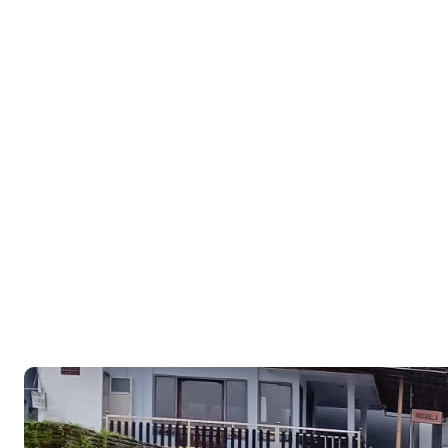
Skip
to
content