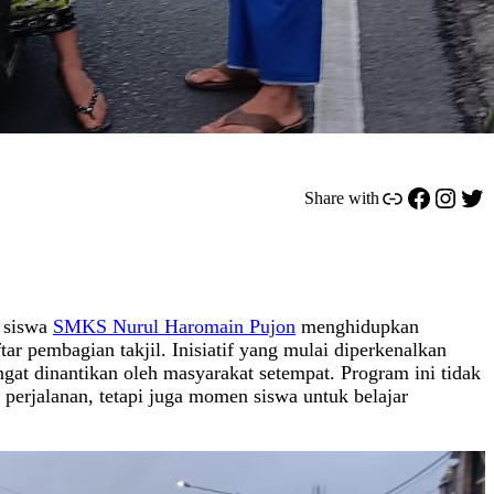
Link
Facebook
Instagram
Twitter
Share with
a siswa
SMKS Nurul Haromain Pujon
menghidupkan
ar pembagian takjil. Inisiatif yang mulai diperkenalkan
angat dinantikan oleh masyarakat setempat. Program ini tidak
perjalanan, tetapi juga momen siswa untuk belajar