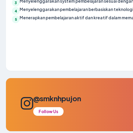
Menyelenggarakan system pembelajaran sesuai dengan 
3
Menyelenggarakan pembelajaran berbasiskan teknologi 
4
Menerapkan pembelajaran aktif dan kreatif dalam mem
5
@smknhpujon
Follow Us