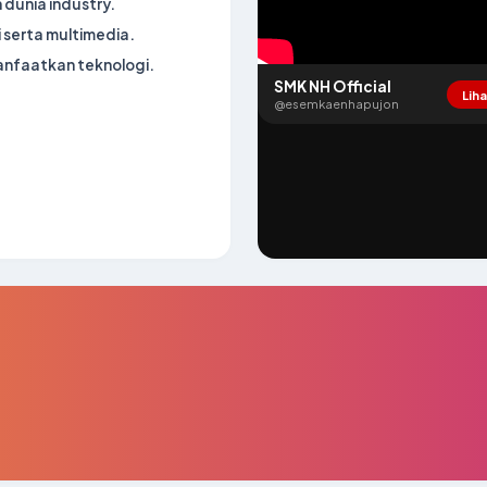
dunia industry.
serta multimedia.
anfaatkan teknologi.
SMK NH Official
Lih
@esemkaenhapujon