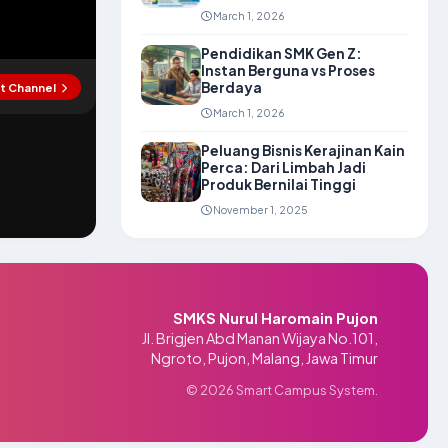
March 1, 2026
Pendidikan SMK Gen Z:
Instan Berguna vs Proses
Berdaya
at Channel
March 1, 2026
Peluang Bisnis Kerajinan Kain
Perca: Dari Limbah Jadi
Produk Bernilai Tinggi
November 1, 2025
SMKS Nurul Haromain Pujon
Jl. Brigjen Abd Manan Wijaya No.101,
Ngroto, Pujon, Malang, Jawa Timur
© 2026 Smart Campus System.