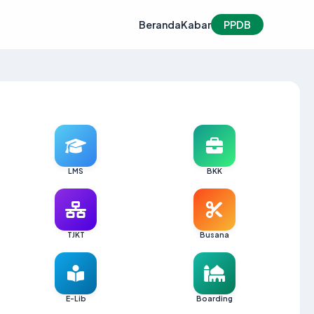
Beranda
Kabar
PPDB
LMS
BKK
TJKT
Busana
E-Lib
Boarding