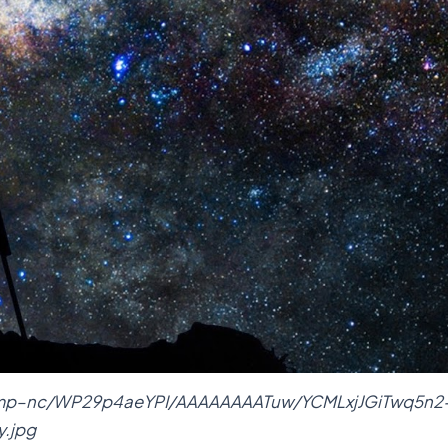
VsCmp–nc/WP29p4aeYPI/AAAAAAAATuw/YCMLxjJGiTwq5n2
.jpg