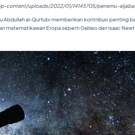
/wp-content/uploads/2022/01/14145705/penemu-aljabar
u Abdullah al-Qurtubi memberikan kontribusi penting 
an matematikawan Eropa seperti Galileo dan Isaac Newt