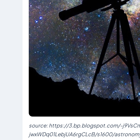
source: https://3.bp.blogspot.com/-j9
jwxWDq01LebjUA6rgCLcB/s1600/astronomy