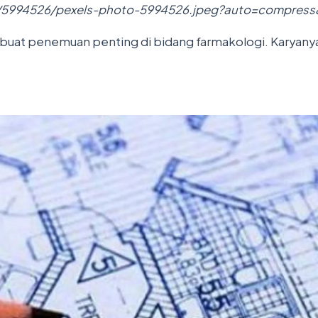
os/5994526/pexels-photo-5994526.jpeg?auto=compre
uat penemuan penting di bidang farmakologi. Karyanya,