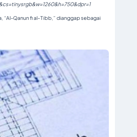
ss&cs=tinysrgb&w=1260&h=750&dpr=1
 “Al-Qanun fi al-Tibb,” dianggap sebagai