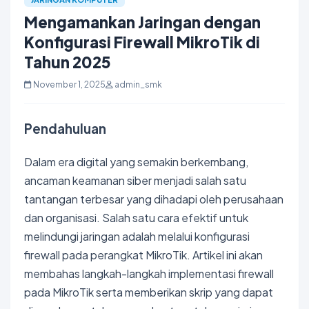
Mengamankan Jaringan dengan
Konfigurasi Firewall MikroTik di
Tahun 2025
November 1, 2025
admin_smk
Pendahuluan
Dalam era digital yang semakin berkembang,
ancaman keamanan siber menjadi salah satu
tantangan terbesar yang dihadapi oleh perusahaan
dan organisasi. Salah satu cara efektif untuk
melindungi jaringan adalah melalui konfigurasi
firewall pada perangkat MikroTik. Artikel ini akan
membahas langkah-langkah implementasi firewall
pada MikroTik serta memberikan skrip yang dapat