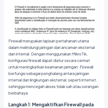
Firewall merupakan lapisan pertahanan utama
dalam melindungi jaringan dari ancaman eksternal
dan internal. Dengan menggunakan MikroTik,
konfigurasi firewall dapat diatur secara cermat
untuk meningkatkan keamanan jaringan. Firewall
berfungsi sebagai penghalang antara jaringan
internal dan lingkungan eksternal, seperti internet,
sehingga mencegah akses tidak sah atau serangan
berbahaya.
Langkah 1: Mengaktifkan Firewall pada