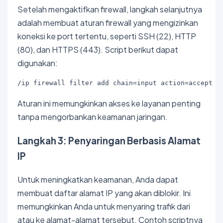
Setelah mengaktifkan firewall, langkah selanjutnya
adalah membuat aturan firewall yang mengizinkan
koneksi ke port tertentu, seperti SSH (22), HTTP
(80), dan HTTPS (443). Script berikut dapat
digunakan:
Aturan ini memungkinkan akses ke layanan penting
tanpa mengorbankan keamanan jaringan.
Langkah 3: Penyaringan Berbasis Alamat
IP
Untuk meningkatkan keamanan, Anda dapat
membuat daftar alamat IP yang akan diblokir. Ini
memungkinkan Anda untuk menyaring trafik dari
atau ke alamat-alamat tersebut. Contoh scriptnya