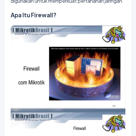
digunakan untuk memperkuat pertahanan jaringan.
Apa Itu Firewall?