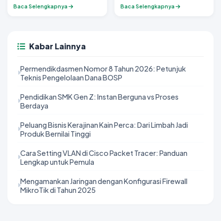
kekurangannya?
Panduan Cek, Penyebab
Baca Selengkapnya
Baca Selengkapnya
Utama, dan 5 Solusi
Upgrade Terbaik
Kabar Lainnya
Permendikdasmen Nomor 8 Tahun 2026: Petunjuk
Teknis Pengelolaan Dana BOSP
Pendidikan SMK Gen Z: Instan Berguna vs Proses
Berdaya
Peluang Bisnis Kerajinan Kain Perca: Dari Limbah Jadi
Produk Bernilai Tinggi
Cara Setting VLAN di Cisco Packet Tracer: Panduan
Lengkap untuk Pemula
Mengamankan Jaringan dengan Konfigurasi Firewall
MikroTik di Tahun 2025