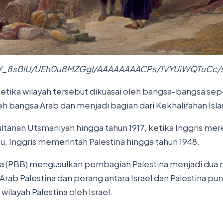
MY_8sBlU/UEh0u8MZGgI/AAAAAAAACPs/1VYUiWQTuCc/s160
ketika wilayah tersebut dikuasai oleh bangsa-bangsa sepe
eh bangsa Arab dan menjadi bagian dari Kekhalifahan Isl
ultanan Utsmaniyah hingga tahun 1917, ketika Inggris mer
u, Inggris memerintah Palestina hingga tahun 1948.
a (PBB) mengusulkan pembagian Palestina menjadi dua ne
Arab Palestina dan perang antara Israel dan Palestina pu
layah Palestina oleh Israel.