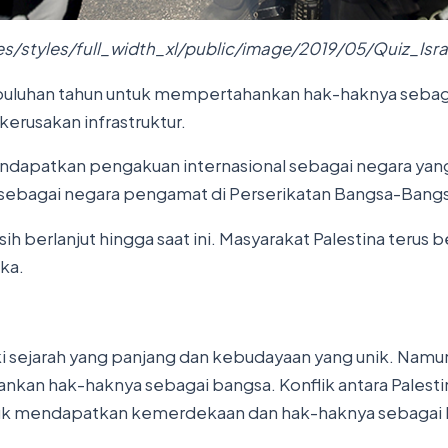
iles/styles/full_width_xl/public/image/2019/05/Quiz_Is
puluhan tahun untuk mempertahankan hak-haknya sebagai 
erusakan infrastruktur.
endapatkan pengakuan internasional sebagai negara yan
sebagai negara pengamat di Perserikatan Bangsa-Bangs
masih berlanjut hingga saat ini. Masyarakat Palestina te
ka.
i sejarah yang panjang dan kebudayaan yang unik. Namun
an hak-haknya sebagai bangsa. Konflik antara Palestina d
untuk mendapatkan kemerdekaan dan hak-haknya sebagai