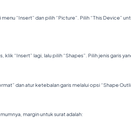
nu “Insert” dan pilih “Picture”. Pilih “This Device” unt
ik “Insert” lagi, lalu pilih “Shapes”. Pilih jenis garis y
ormat” dan atur ketebalan garis melalui opsi “Shape Outl
 Umumnya, margin untuk surat adalah: