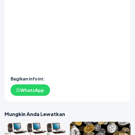
SCATTER HITAM
DAYWINBET
DAYWINBET
DAYWINBET
DAYWINBET
GOBETASIA
agen gacor
slot gacor
DAYWINBET
slot gacor
DAYWINBET
situs slot maxwin gacor
DAYWINBET
slot gacor
GOBETASIA
DAYWINBET
GOBETASIA
DAYWINBET
SLOT GACOR
SLOT GACOR
DAYWINBET
GOBET
GOBET
slot gacor
Bagikan info ini:
WhatsApp
Mungkin Anda Lewatkan