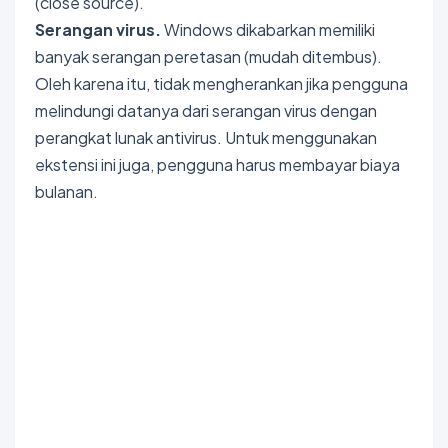
(close source).
Serangan virus.
Windows dikabarkan memiliki
banyak serangan peretasan (mudah ditembus).
Oleh karena itu, tidak mengherankan jika pengguna
melindungi datanya dari serangan virus dengan
perangkat lunak antivirus. Untuk menggunakan
ekstensi ini juga, pengguna harus membayar biaya
bulanan.
Bokep Indonesia Terbaru
Bokep Jepang Jav
Bokep
ukthi jilbab
DAYWINBET
GOBETASIA
GOBET
GOBET
DAYWINBET
SLOT GACOR
BOKEP INDO
BOKEP INDONESIA
BOKEP LIVE VCS
agen gacor
DAYWINBET
DAYWINBET
DAYWINBET
GOBETASIA
maxwin
GOBETASIA
slot 4d gacor
agen gacor
Bokep Indonesia Terbaru
DAYWINBET
SLOT GACOR
SLOT GACOR
SLOT GACOR
linkmaxwin
SLOT GACOR
SCATTER HITAM