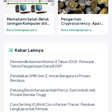
Memahami Seluk-Beluk
Pengertian
Jaringan Komputer di Era
Cryptocurrency: Apa Itu
Digital
Mata Uang Digital dan
Baca Selengkapnya
Baca Selengkapnya
Bagaimana Mereka
Bekerja?
Kabar Lainnya
Permendikdasmen Nomor 8 Tahun 2026: Petunjuk
Teknis Pengelolaan Dana BOSP
Pendidikan SMK Gen Z: Instan Berguna vs Proses
Berdaya
Peluang Bisnis Kerajinan Kain Perca: Dari Limbah Jadi
Produk Bernilai Tinggi
Cara Setting VLAN di Cisco Packet Tracer: Panduan
Lengkap untuk Pemula