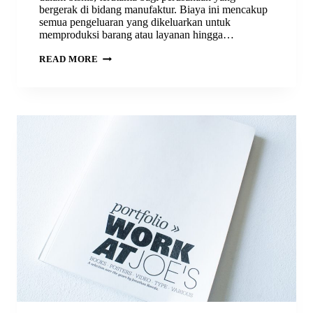
bergerak di bidang manufaktur. Biaya ini mencakup
semua pengeluaran yang dikeluarkan untuk
memproduksi barang atau layanan hingga…
CARA
READ MORE
MENGHITUNG
BIAYA
PRODUKSI
DENGAN
EFISIEN
DAN
AKURAT