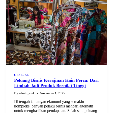
PROSES
BERDAYA
GENERAL
Peluang Bisnis Kerajinan Kain Perca: Dari
Limbah Jadi Produk Bernilai Tinggi
By
admin_smk
November 1, 2025
Di tengah tantangan ekonomi yang semakin
kompleks, banyak pelaku bisnis mencari alternatif
untuk menghasilkan pendapatan. Salah satu peluang