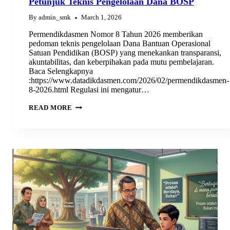
Petunjuk Teknis Pengelolaan Dana BOSP
By
admin_smk
March 1, 2026
Permendikdasmen Nomor 8 Tahun 2026 memberikan
pedoman teknis pengelolaan Dana Bantuan Operasional
Satuan Pendidikan (BOSP) yang menekankan transparansi,
akuntabilitas, dan keberpihakan pada mutu pembelajaran.
Baca Selengkapnya
:https://www.datadikdasmen.com/2026/02/permendikdasmen-
8-2026.html Regulasi ini mengatur…
PERMENDIKDASMEN
READ MORE
NOMOR
8
TAHUN
2026:
PETUNJUK
TEKNIS
PENGELOLAAN
DANA
BOSP