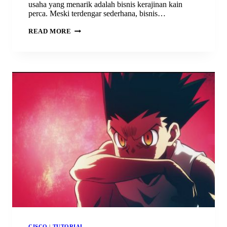
usaha yang menarik adalah bisnis kerajinan kain
perca. Meski terdengar sederhana, bisnis…
PELUANG
READ MORE
BISNIS
KERAJINAN
KAIN
PERCA:
DARI
LIMBAH
JADI
PRODUK
BERNILAI
TINGGI
CISCO
|
TUTORIAL