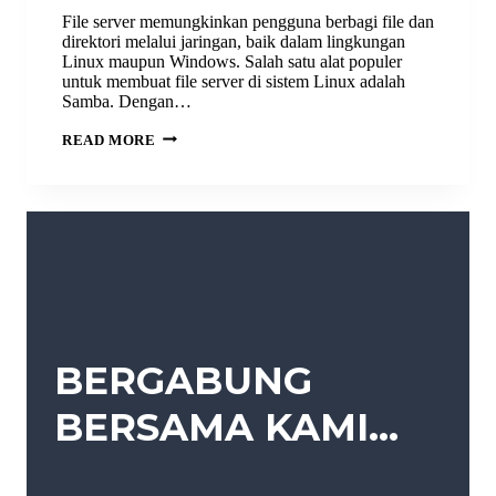
File server memungkinkan pengguna berbagi file dan
direktori melalui jaringan, baik dalam lingkungan
Linux maupun Windows. Salah satu alat populer
untuk membuat file server di sistem Linux adalah
Samba. Dengan…
CARA
READ MORE
KONFIGURASI
FILE
SERVER
DI
DEBIAN
12:
PANDUAN
LENGKAP
UNTUK
BERBAGI
FILE
DENGAN
SAMBA
BERGABUNG
BERSAMA KAMI…