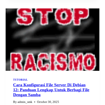
KOMPUTER
DI
ERA
DIGITAL
TUTORIAL
Cara Konfigurasi File Server Di Debian
12: Panduan Lengkap Untuk Berbagi File
Dengan Samba
By
admin_smk
October 30, 2025