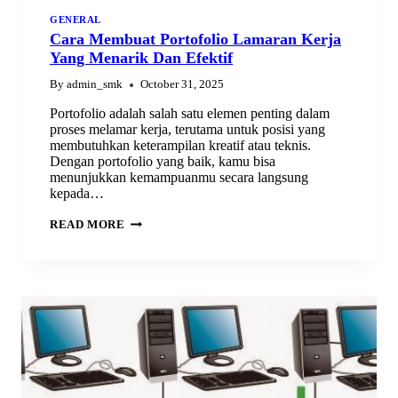
GENERAL
Cara Membuat Portofolio Lamaran Kerja
Yang Menarik Dan Efektif
By
admin_smk
October 31, 2025
Portofolio adalah salah satu elemen penting dalam
proses melamar kerja, terutama untuk posisi yang
membutuhkan keterampilan kreatif atau teknis.
Dengan portofolio yang baik, kamu bisa
menunjukkan kemampuanmu secara langsung
kepada…
CARA
READ MORE
MEMBUAT
PORTOFOLIO
LAMARAN
KERJA
YANG
MENARIK
DAN
EFEKTIF