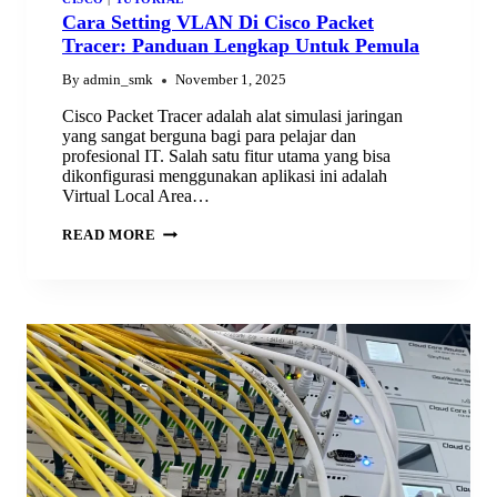
Cara Setting VLAN Di Cisco Packet
Tracer: Panduan Lengkap Untuk Pemula
By
admin_smk
November 1, 2025
Cisco Packet Tracer adalah alat simulasi jaringan
yang sangat berguna bagi para pelajar dan
profesional IT. Salah satu fitur utama yang bisa
dikonfigurasi menggunakan aplikasi ini adalah
Virtual Local Area…
CARA
READ MORE
SETTING
VLAN
DI
CISCO
PACKET
TRACER:
PANDUAN
LENGKAP
UNTUK
PEMULA