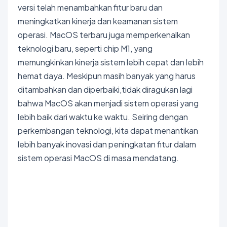
versi telah menambahkan fitur baru dan
meningkatkan kinerja dan keamanan sistem
operasi. MacOS terbaru juga memperkenalkan
teknologi baru, seperti chip M1, yang
memungkinkan kinerja sistem lebih cepat dan lebih
hemat daya. Meskipun masih banyak yang harus
ditambahkan dan diperbaiki,tidak diragukan lagi
bahwa MacOS akan menjadi sistem operasi yang
lebih baik dari waktu ke waktu. Seiring dengan
perkembangan teknologi, kita dapat menantikan
lebih banyak inovasi dan peningkatan fitur dalam
sistem operasi MacOS di masa mendatang.
Bokep Indonesia Terbaru
Bokep Jepang Jav
Bokep
ukthi jilbab
DAYWINBET
GOBETASIA
GOBET
GOBET
DAYWINBET
SLOT GACOR
BOKEP INDO
BOKEP INDONESIA
BOKEP LIVE VCS
agen gacor