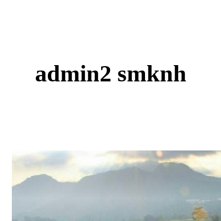
Skip
to
content
admin2 smknh