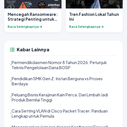
Mencegah Ransomware:
Tren Fashion Lokal Tahun
Strategi Penting untuk
Ini
Melindungi Data di Era
Baca Selengkapnya
Baca Selengkapnya
Digital
Kabar Lainnya
Permendikdasmen Nomor 8 Tahun 2026: Petunjuk
Teknis Pengelolaan Dana BOSP
Pendidikan SMK Gen Z: Instan Berguna vs Proses
Berdaya
Peluang Bisnis Kerajinan Kain Perca: Dari Limbah Jadi
Produk Bernilai Tinggi
Cara Setting VLAN di Cisco Packet Tracer: Panduan
Lengkap untuk Pemula