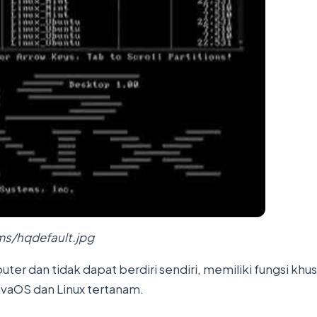
ms/hqdefault.jpg
er dan tidak dapat berdiri sendiri, memiliki fungsi khus
vaOS dan Linux tertanam.