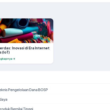
Cerdas: Inovasi di Era Internet
 (IoT)
ngkapnya
eknis Pengelolaan Dana BOSP
rdaya
Produk Bernilai Tinggi