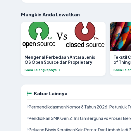
Mungkin Anda Lewatkan
Mengenal Perbedaan Antara Jenis
Tekstil 
OS Open Source dan Proprietary
of Things
Baca Selengkapnya
Baca Sele
Kabar Lainnya
Permendikdasmen Nomor 8 Tahun 2026: Petunjuk T
Pendidikan SMK Gen Z: Instan Berguna vs Proses Be
Peluang Bisnis Kerajinan Kain Perca: Dari Limbah Jadi 