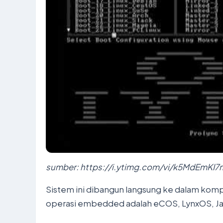
sumber: https://i.ytimg.com/vi/k5MdEmKI7
Sistem ini dibangun langsung ke dalam komput
operasi embedded adalah eCOS, LynxOS, Ja