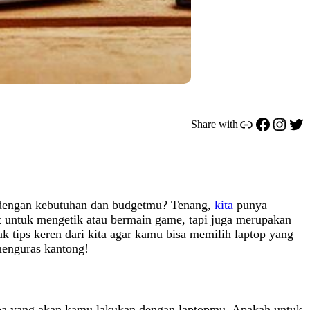
Link
Facebook
Instagram
Twitter
Share with
dengan kebutuhan dan budgetmu? Tenang,
kita
punya
alat untuk mengetik atau bermain game, tapi juga merupakan
k tips keren dari kita agar kamu bisa memilih laptop yang
menguras kantong!
a yang akan kamu lakukan dengan laptopmu. Apakah untuk