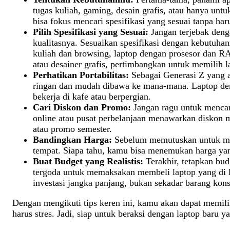
tugas kuliah, gaming, desain grafis, atau hanya 
bisa fokus mencari spesifikasi yang sesuai tanpa har
Pilih Spesifikasi yang Sesuai:
Jangan terjebak deng
kualitasnya. Sesuaikan spesifikasi dengan kebutuh
kuliah dan browsing, laptop dengan prosesor dan 
atau desainer grafis, pertimbangkan untuk memilih l
Perhatikan Portabilitas:
Sebagai Generasi Z yang ak
ringan dan mudah dibawa ke mana-mana. Laptop de
bekerja di kafe atau berpergian.
Cari Diskon dan Promo:
Jangan ragu untuk mencar
online atau pusat perbelanjaan menawarkan diskon me
atau promo semester.
Bandingkan Harga:
Sebelum memutuskan untuk mem
tempat. Siapa tahu, kamu bisa menemukan harga yan
Buat Budget yang Realistis:
Terakhir, tetapkan bu
tergoda untuk memaksakan membeli laptop yang di l
investasi jangka panjang, bukan sekadar barang kon
Dengan mengikuti tips keren ini, kamu akan dapat memil
harus stres. Jadi, siap untuk beraksi dengan laptop baru 