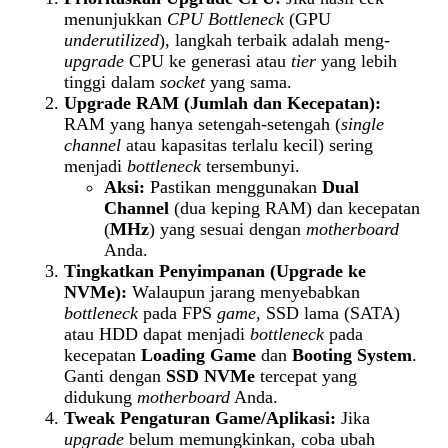
menunjukkan
CPU Bottleneck
(GPU
underutilized
), langkah terbaik adalah meng-
upgrade
CPU ke generasi atau
tier
yang lebih
tinggi dalam
socket
yang sama.
Upgrade RAM (Jumlah dan Kecepatan):
RAM yang hanya setengah-setengah (
single
channel
atau kapasitas terlalu kecil) sering
menjadi
bottleneck
tersembunyi.
Aksi:
Pastikan menggunakan
Dual
Channel
(dua keping RAM) dan kecepatan
(
MHz
) yang sesuai dengan
motherboard
Anda.
Tingkatkan Penyimpanan (Upgrade ke
NVMe):
Walaupun jarang menyebabkan
bottleneck
pada FPS
game
, SSD lama (SATA)
atau HDD dapat menjadi
bottleneck
pada
kecepatan
Loading Game
dan
Booting System
.
Ganti dengan
SSD NVMe
tercepat yang
didukung
motherboard
Anda.
Tweak Pengaturan Game/Aplikasi:
Jika
upgrade
belum memungkinkan, coba ubah