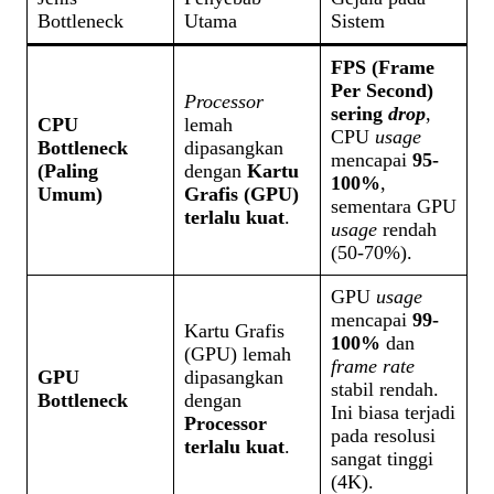
Bottleneck
Utama
Sistem
FPS (Frame
Per Second)
Processor
sering
drop
,
CPU
lemah
CPU
usage
Bottleneck
dipasangkan
mencapai
95-
(Paling
dengan
Kartu
100%
,
Umum)
Grafis (GPU)
sementara GPU
terlalu kuat
.
usage
rendah
(50-70%).
GPU
usage
mencapai
99-
Kartu Grafis
100%
dan
(GPU) lemah
frame rate
GPU
dipasangkan
stabil rendah.
Bottleneck
dengan
Ini biasa terjadi
Processor
pada resolusi
terlalu kuat
.
sangat tinggi
(4K).