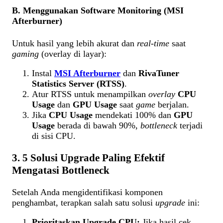
B. Menggunakan Software Monitoring (MSI
Afterburner)
Untuk hasil yang lebih akurat dan
real-time
saat
gaming
(overlay di layar):
Instal
MSI Afterburner
dan
RivaTuner
Statistics Server (RTSS)
.
Atur RTSS untuk menampilkan
overlay
CPU
Usage
dan
GPU Usage
saat
game
berjalan.
Jika
CPU Usage
mendekati 100% dan
GPU
Usage
berada di bawah 90%,
bottleneck
terjadi
di sisi CPU.
3. 5 Solusi Upgrade Paling Efektif
Mengatasi Bottleneck
Setelah Anda mengidentifikasi komponen
penghambat, terapkan salah satu solusi
upgrade
ini:
Prioritaskan Upgrade CPU:
Jika hasil cek