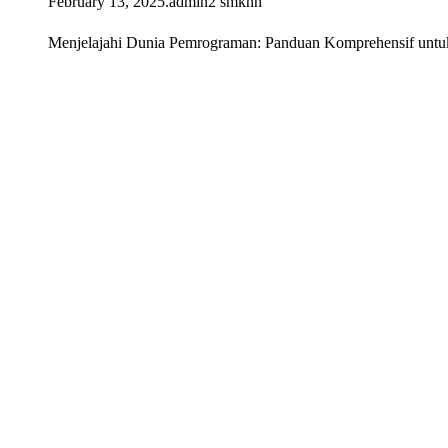
February 13, 2025
.
admin2 smknh
Menjelajahi Dunia Pemrograman: Panduan Komprehensif untuk Pe