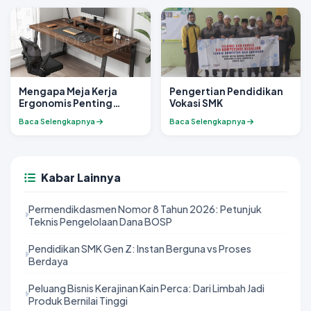
Mengapa Meja Kerja
Pengertian Pendidikan
Ergonomis Penting
Vokasi SMK
untuk Kesehatan dan
Baca Selengkapnya
Baca Selengkapnya
Produktivitas
Kabar Lainnya
Permendikdasmen Nomor 8 Tahun 2026: Petunjuk
Teknis Pengelolaan Dana BOSP
Pendidikan SMK Gen Z: Instan Berguna vs Proses
Berdaya
Peluang Bisnis Kerajinan Kain Perca: Dari Limbah Jadi
Produk Bernilai Tinggi