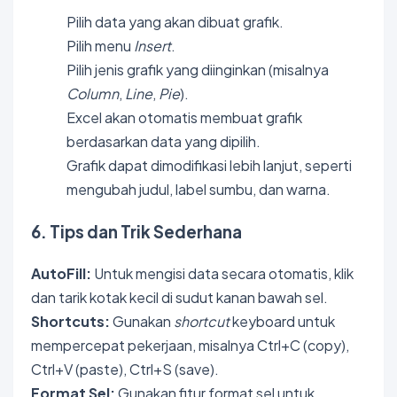
Pilih data yang akan dibuat grafik.
Pilih menu
Insert
.
Pilih jenis grafik yang diinginkan (misalnya
Column
,
Line
,
Pie
).
Excel akan otomatis membuat grafik
berdasarkan data yang dipilih.
Grafik dapat dimodifikasi lebih lanjut, seperti
mengubah judul, label sumbu, dan warna.
6. Tips dan Trik Sederhana
AutoFill:
Untuk mengisi data secara otomatis, klik
dan tarik kotak kecil di sudut kanan bawah sel.
Shortcuts:
Gunakan
shortcut
keyboard untuk
mempercepat pekerjaan, misalnya Ctrl+C (copy),
Ctrl+V (paste), Ctrl+S (save).
Format Sel:
Gunakan fitur format sel untuk