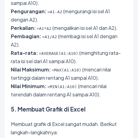
sampai A10).
Pengurangan:
(mengurangi isi sel A1
=A1-A2
dengan A2).
Perkalian:
(mengalikan isi sel A1 dan A2).
=A1*A2
Pembagian:
(membagi isi sel A1 dengan
=A1/A2
A2).
Rata-rata:
(menghitung rata-
=AVERAGE(A1:A10)
rata isi sel dari A1 sampai A10).
Nilai Maksimum:
(mencari nilai
=MAX(A1:A10)
tertinggi dalam rentang A1 sampai A10).
Nilai Minimum:
(mencari nilai
=MIN(A1:A10)
terendah dalam rentang A1 sampai A10).
5. Membuat Grafik di Excel
Membuat grafik di Excel sangat mudah. Berikut
langkah-langkahnya: