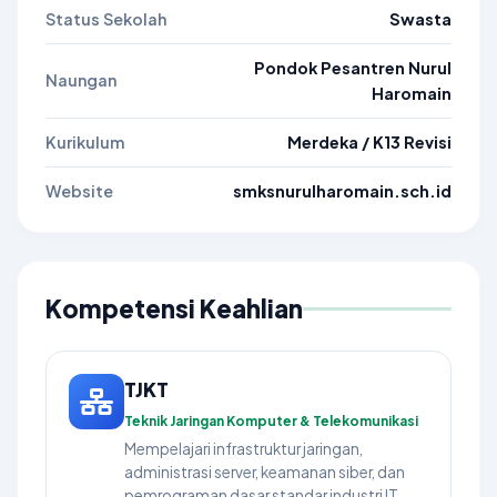
Status Sekolah
Swasta
Pondok Pesantren Nurul
Naungan
Haromain
Kurikulum
Merdeka / K13 Revisi
Website
smksnurulharomain.sch.id
Kompetensi Keahlian
TJKT
Teknik Jaringan Komputer & Telekomunikasi
Mempelajari infrastruktur jaringan,
administrasi server, keamanan siber, dan
pemrograman dasar standar industri IT.