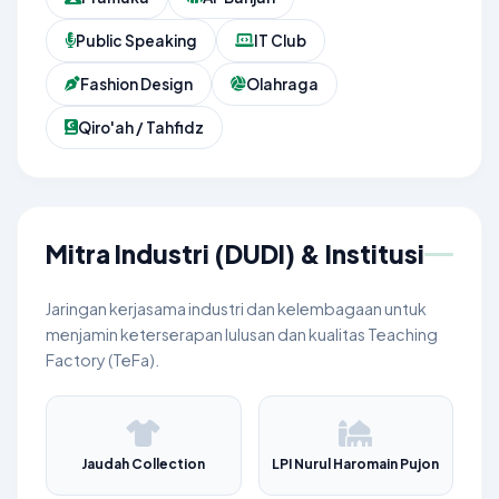
Public Speaking
IT Club
Fashion Design
Olahraga
Qiro'ah / Tahfidz
Mitra Industri (DUDI) & Institusi
Jaringan kerjasama industri dan kelembagaan untuk
menjamin keterserapan lulusan dan kualitas Teaching
Factory (TeFa).
Jaudah Collection
LPI Nurul Haromain Pujon