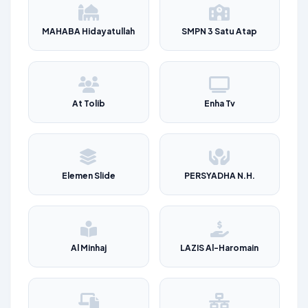
MAHABA Hidayatullah
SMPN 3 Satu Atap
At Tolib
Enha Tv
Elemen Slide
PERSYADHA N.H.
Al Minhaj
LAZIS Al-Haromain