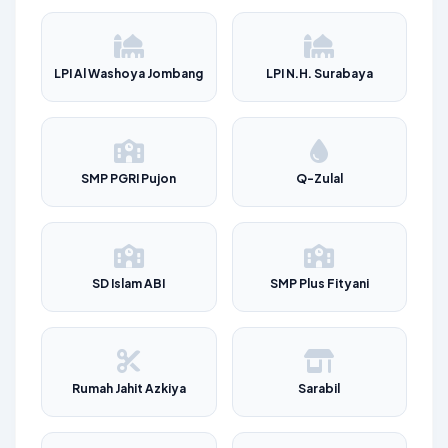
LPI Al Washoya Jombang
LPI N.H. Surabaya
SMP PGRI Pujon
Q-Zulal
SD Islam ABI
SMP Plus Fityani
Rumah Jahit Azkiya
Sarabil