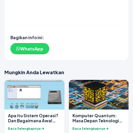
DAYWINBET
SLOT GACOR
SLOT GACOR
DAYWINBET
GOBET
GOBET
slot gacor
Bagikan info ini:
WhatsApp
Mungkin Anda Lewatkan
Apa itu Sistem Operasi?
Komputer Quantum:
Dan Bagaimana Awal
Masa Depan Teknologi
Mulanya?
Komputer
Baca Selengkapnya
Baca Selengkapnya