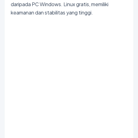
daripada PC Windows. Linux gratis, memiliki
keamanan dan stabilitas yang tinggi.
Bokep Indonesia Terbaru
Bokep Jepang Jav
Bokep
ukthi jilbab
DAYWINBET
GOBETASIA
GOBET
GOBET
DAYWINBET
SLOT GACOR
BOKEP INDO
BOKEP INDONESIA
BOKEP LIVE VCS
agen gacor
DAYWINBET
DAYWINBET
DAYWINBET
GOBETASIA
maxwin
GOBETASIA
slot 4d gacor
agen gacor
Bokep Indonesia Terbaru
DAYWINBET
SLOT GACOR
SLOT GACOR
SLOT GACOR
linkmaxwin
SLOT GACOR
SCATTER HITAM
SCATTER HITAM
DAYWINBET
DAYWINBET
DAYWINBET
DAYWINBET
GOBETASIA
agen gacor
slot gacor
DAYWINBET
slot gacor
DAYWINBET
situs slot maxwin gacor
DAYWINBET
slot gacor
GOBETASIA
DAYWINBET
GOBETASIA