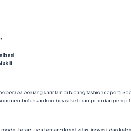
e
alisasi
skill
beberapa peluang karir lain di bidang fashion seperti Soc
isi ini membutuhkan kombinasi keterampilan dan penge
an mode, tetapi juga tentang kreativitas, inovasi, dan 