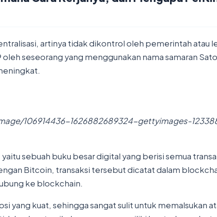
entralisasi, artinya tidak dikontrol oleh pemerintah at
 oleh seseorang yang menggunakan nama samaran Satoshi
 meningkat.
/image/106914436-1626882689324-gettyimages-123388
aitu sebuah buku besar digital yang berisi semua transa
engan Bitcoin, transaksi tersebut dicatat dalam blockch
rhubung ke blockchain.
ipsi yang kuat, sehingga sangat sulit untuk memalsukan ata