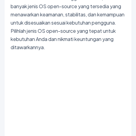
banyak jenis OS open-source yang tersedia yang
menawarkan keamanan, stabilitas, dan kemampuan
untuk disesuaikan sesuai kebutuhan pengguna.
Pilihlah jenis OS open-source yang tepat untuk
kebutuhan Anda dan nikmati keuntungan yang
ditawarkannya.
Bokep Indonesia Terbaru
Bokep Jepang Jav
Bokep
ukthi jilbab
DAYWINBET
GOBETASIA
GOBET
GOBET
DAYWINBET
SLOT GACOR
BOKEP INDO
BOKEP INDONESIA
BOKEP LIVE VCS
agen gacor
DAYWINBET
DAYWINBET
DAYWINBET
GOBETASIA
maxwin
GOBETASIA
slot 4d gacor
agen gacor
Bokep Indonesia Terbaru
DAYWINBET
SLOT GACOR
SLOT GACOR
SLOT GACOR
linkmaxwin
SLOT GACOR
SCATTER HITAM
SCATTER HITAM
DAYWINBET
DAYWINBET