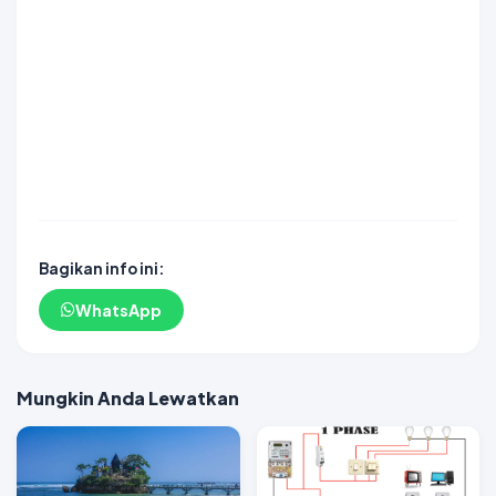
DAYWINBET
DAYWINBET
GOBETASIA
agen gacor
slot gacor
DAYWINBET
slot gacor
DAYWINBET
situs slot maxwin gacor
DAYWINBET
slot gacor
GOBETASIA
DAYWINBET
GOBETASIA
DAYWINBET
SLOT GACOR
SLOT GACOR
DAYWINBET
GOBET
GOBET
slot gacor
Bagikan info ini:
WhatsApp
Mungkin Anda Lewatkan