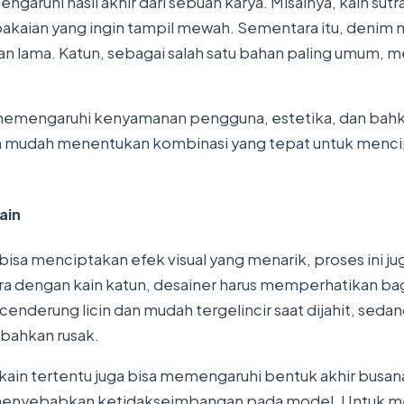
engaruhi hasil akhir dari sebuah karya. Misalnya, kain sut
akaian yang ingin tampil mewah. Sementara itu, denim me
an lama. Katun, sebagai salah satu bahan paling umum, m
memengaruhi kenyamanan pengguna, estetika, dan bahkan
ih mudah menentukan kombinasi yang tepat untuk menci
ain
sa menciptakan efek visual yang menarik, proses ini j
a dengan kain katun, desainer harus memperhatikan ba
nderung licin dan mudah tergelincir saat dijahit, sedangk
u bahkan rusak.
n-kain tertentu juga bisa memengaruhi bentuk akhir bus
at menyebabkan ketidakseimbangan pada model. Untuk men