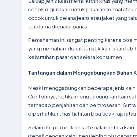
Setiap jenis kain memiliki ciri khas yang mem
cocok digunakan untuk pakaian formal atau p
cocok untuk celana jeans atau jaket yang tah
terutama di cuaca panas.
Pemahaman ini sangat penting karena bisa 
yang memahami karakteristik kain akan leb
kebutuhan pasar dan selera konsumen.
Tantangan dalam Menggabungkan Bahan K
Meski menggabungkan beberapa jenis kain bi
Contohnya, ketika menggabungkan kain sutr
terhadap penjahitan dan pemrosesan. Sutra ce
diperhatikan, hasil jahitan bisa tidak rapi ata
Selain itu, perbedaan ketebalan antara kai
(tebal) dengan kain linen (lebih tipis) dap