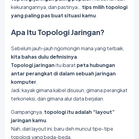
kekurangannya, dan pastinya…
tips milih topologi
yang paling pas buat situasi kamu
.
Apa Itu Topologi Jaringan?
Sebelum jauh-jauh ngomongin mana yang terbaik,
kita bahas dulu definisinya
.
Topologi jaringan
itu ibarat
peta hubungan
antar perangkat di dalam sebuah
jaringan
komputer
.
Jadi, kayak gimana kabel disusun, gimana perangkat
terkoneksi, dan gimana alur data berjalan.
Gampangnya,
topologi itu adalah “layout”
jaringan kamu
.
Nah, dari layout ini, baru deh muncul tipe-tipe
topologi yang beda-beda.