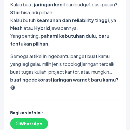
Kalau buat
jaringan kecil
dan budget pas-pasan?
Star
bisa jadi pilihan.
Kalau butuh
keamanan dan reliability tinggi
, ya
Mesh
atau
Hybrid
jawabannya.
Yang penting,
pahami kebutuhan dulu, baru
tentukan pilihan
.
Semoga artikel ini ngebantu banget buat kamu
yang lagi galau milih jenis topologi jaringan terbaik
buat tugas kuliah, project kantor, atau mungkin…
buat ngedekorasi jaringan warnet baru kamu?
😆
Bagikan info ini:
WhatsApp