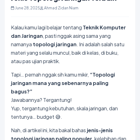
June 28, 2025
Ahmad Zidan Niam
Kalau kamu lagi belajar tentang
Teknik Komputer
dan Jaringan
, pasti nggak asing sama yang
namanya
topologi jaringan
. Ini adalah salah satu
materi yang selalu muncul, baik di kelas, di buku,
atau pas ujian praktik.
Tapi… pernah nggak sih kamu mikir,
“Topologi
jaringan mana yang sebenarnya paling
bagus?”
Jawabannya? Tergantung!
Yup, tergantung kebutuhan, skala jaringan, dan
tentunya… budget 😅.
Nah, di artikel ini, kita bakal bahas
jenis-jenis
topologi jaringan paling populer
, kelebihan dan