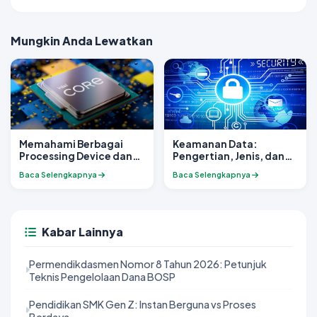
Mungkin Anda Lewatkan
Memahami Berbagai
Keamanan Data:
Processing Device dan
Pengertian, Jenis, dan
Fungsinya pada Sistem
Manfaatnya
Baca Selengkapnya
Baca Selengkapnya
Komputer
Kabar Lainnya
Permendikdasmen Nomor 8 Tahun 2026: Petunjuk
Teknis Pengelolaan Dana BOSP
Pendidikan SMK Gen Z: Instan Berguna vs Proses
Berdaya