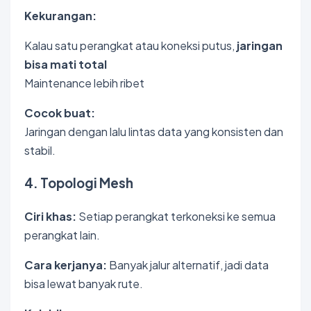
Kekurangan:
Kalau satu perangkat atau koneksi putus,
jaringan
bisa mati total
Maintenance lebih ribet
Cocok buat:
Jaringan dengan lalu lintas data yang konsisten dan
stabil.
4. Topologi Mesh
Ciri khas:
Setiap perangkat terkoneksi ke semua
perangkat lain.
Cara kerjanya:
Banyak jalur alternatif, jadi data
bisa lewat banyak rute.