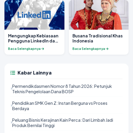
Mengungkap Kebiasaan
Busana Tradisional Khas
Pengguna LinkedIn dan
Indonesia
Pentingnya Akun Pribadi
Baca Selengkapnya
Baca Selengkapnya
Kabar Lainnya
Permendikdasmen Nomor 8 Tahun 2026: Petunjuk
Teknis Pengelolaan Dana BOSP
Pendidikan SMK Gen Z: Instan Berguna vs Proses
Berdaya
Peluang Bisnis Kerajinan Kain Perca: Dari Limbah Jadi
Produk Bernilai Tinggi