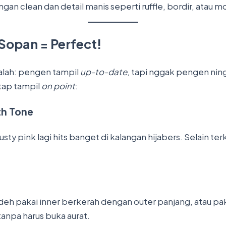
 clean dan detail manis seperti ruffle, bordir, atau moti
Sopan = Perfect!
alah: pengen tampil
up-to-date
, tapi nggak pengen ningg
tap tampil
on point
:
th Tone
dusty pink lagi hits banget di kalangan hijabers. Selain 
a deh pakai inner berkerah dengan outer panjang, atau p
tanpa harus buka aurat.