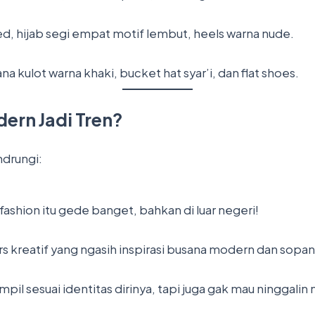
ed, hijab segi empat motif lembut, heels warna nude.
a kulot warna khaki, bucket hat syar’i, dan flat shoes.
ern Jadi Tren?
ndrungi:
fashion itu gede banget, bahkan di luar negeri!
s kreatif yang ngasih inspirasi busana modern dan sopan,
l sesuai identitas dirinya, tapi juga gak mau ninggalin 