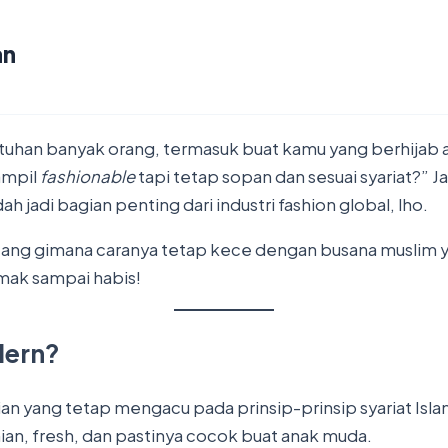
an
butuhan banyak orang, termasuk buat kamu yang berhijab
tampil
fashionable
tapi tetap sopan dan sesuai syariat?” 
ah jadi bagian penting dari industri fashion global, lho.
 tentang gimana caranya tetap kece dengan busana muslim
imak sampai habis!
dern?
 yang tetap mengacu pada prinsip-prinsip syariat Islam
ian, fresh, dan pastinya cocok buat anak muda.