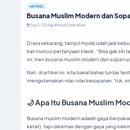
ARTIKEL
Busana Muslim Modern dan Sop
July 5, 2025
Ahmad Zidan Niam
Di era sekarang, tampil modis udah jadi ke
kali muncul pertanyaan klasik: “Bisa gak sih 
ini, tren
busana muslim modern dan sopan
ud
Nah, di artikel ini, kita bakal bahas tuntas
mengutamakan nilai-nilai kesopanan. Yuk, s
🌙 Apa Itu Busana Muslim Mo
Busana muslim modern adalah gaya berpakaian
ketat), tapi dikemas dengan gaya yang kekin