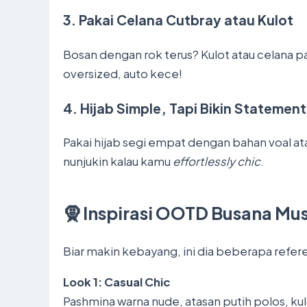
3.
Pakai Celana Cutbray atau Kulot
Bosan dengan rok terus? Kulot atau celana pa
oversized, auto kece!
4.
Hijab Simple, Tapi Bikin Statement
Pakai hijab segi empat dengan bahan voal at
nunjukin kalau kamu
effortlessly chic
.
🧕 Inspirasi OOTD Busana Mu
Biar makin kebayang, ini dia beberapa refer
Look 1: Casual Chic
Pashmina warna nude, atasan putih polos, kul