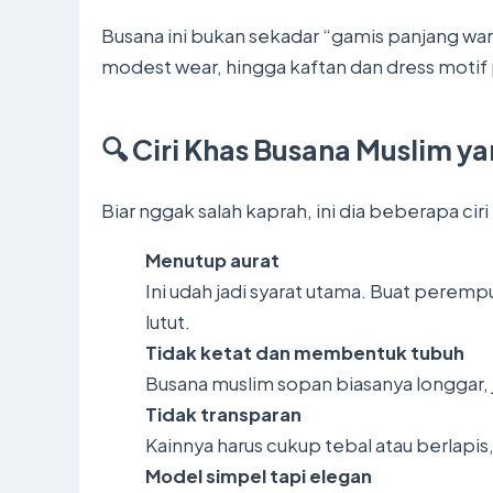
Busana ini bukan sekadar “gamis panjang warn
modest wear, hingga kaftan dan dress motif 
🔍 Ciri Khas Busana Muslim y
Biar nggak salah kaprah, ini dia beberapa cir
Menutup aurat
Ini udah jadi syarat utama. Buat peremp
lutut.
Tidak ketat dan membentuk tubuh
Busana muslim sopan biasanya longgar,
Tidak transparan
Kainnya harus cukup tebal atau berlapi
Model simpel tapi elegan