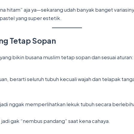
a hitam” aja ya—sekarang udah banyak banget variasinya:
pastel yang super estetik.
ang Tetap Sopan
i yang bikin busana muslim tetap sopan dan sesuai aturan:
uan, berarti seluruh tubuh kecuali wajah dan telapak tan
 jadi nggak memperlihatkan lekuk tubuh secara berlebih
s, jadi gak “nembus pandang” saat kena cahaya.