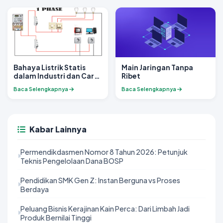
Bahaya Listrik Statis
Main Jaringan Tanpa
dalam Industri dan Cara
Ribet
Mencegahnya
Baca Selengkapnya
Baca Selengkapnya
Kabar Lainnya
Permendikdasmen Nomor 8 Tahun 2026: Petunjuk
Teknis Pengelolaan Dana BOSP
Pendidikan SMK Gen Z: Instan Berguna vs Proses
Berdaya
Peluang Bisnis Kerajinan Kain Perca: Dari Limbah Jadi
Produk Bernilai Tinggi