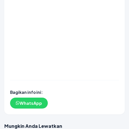
SLOT GACOR
SLOT GACOR
SLOT GACOR
linkmaxwin
SLOT GACOR
SCATTER HITAM
SCATTER HITAM
DAYWINBET
DAYWINBET
DAYWINBET
DAYWINBET
GOBETASIA
agen gacor
slot gacor
DAYWINBET
slot gacor
DAYWINBET
situs slot maxwin gacor
DAYWINBET
slot gacor
GOBETASIA
DAYWINBET
GOBETASIA
DAYWINBET
SLOT GACOR
SLOT GACOR
DAYWINBET
GOBET
GOBET
slot gacor
Bagikan info ini:
WhatsApp
Mungkin Anda Lewatkan