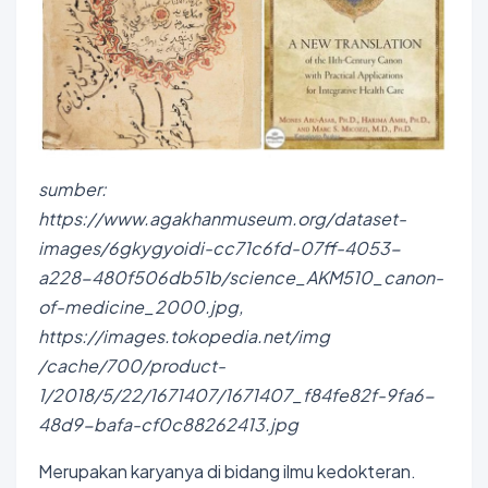
sumber:
https://www.agakhanmuseum.org/dataset-
images/6gkygyoidi-cc71c6fd-07ff-4053-
a228-480f506db51b/science_AKM510_canon-
of-medicine_2000.jpg,
https://images.tokopedia.net/img
/cache/700/product-
1/2018/5/22/1671407/1671407_f84fe82f-9fa6-
48d9-bafa-cf0c88262413.jpg
Merupakan karyanya di bidang ilmu kedokteran.