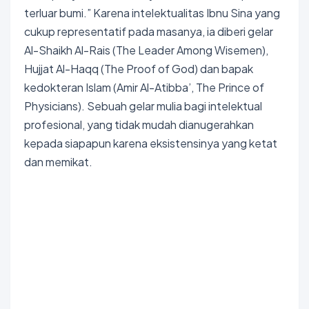
terluar bumi.” Karena intelektualitas Ibnu Sina yang
cukup representatif pada masanya, ia diberi gelar
Al-Shaikh Al-Rais (The Leader Among Wisemen),
Hujjat Al-Haqq (The Proof of God) dan bapak
kedokteran Islam (Amir Al-Atibba’, The Prince of
Physicians). Sebuah gelar mulia bagi intelektual
profesional, yang tidak mudah dianugerahkan
kepada siapapun karena eksistensinya yang ketat
dan memikat.
Bokep Indonesia Terbaru
Bokep Jepang Jav
Bokep
ukthi jilbab
DAYWINBET
GOBETASIA
GOBET
GOBET
DAYWINBET
SLOT GACOR
BOKEP INDO
BOKEP INDONESIA
BOKEP LIVE VCS
agen gacor
DAYWINBET
DAYWINBET
DAYWINBET
GOBETASIA
maxwin
GOBETASIA
slot 4d gacor
agen gacor
Bokep Indonesia Terbaru
DAYWINBET