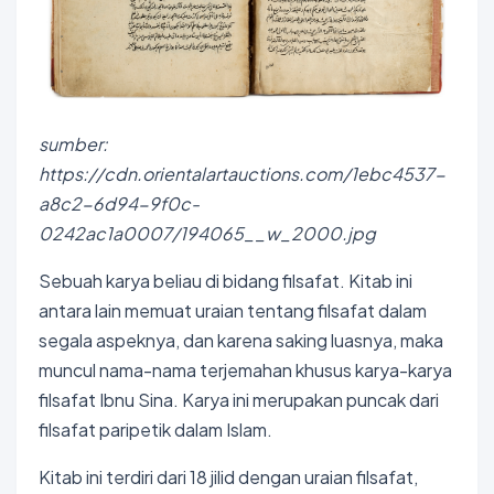
sumber:
https://cdn.orientalartauctions.com/1ebc4537-
a8c2-6d94-9f0c-
0242ac1a0007/194065__w_2000.jpg
Sebuah karya beliau di bidang filsafat. Kitab ini
antara lain memuat uraian tentang filsafat dalam
segala aspeknya, dan karena saking luasnya, maka
muncul nama-nama terjemahan khusus karya-karya
filsafat Ibnu Sina. Karya ini merupakan puncak dari
filsafat paripetik dalam Islam.
Kitab ini terdiri dari 18 jilid dengan uraian filsafat,