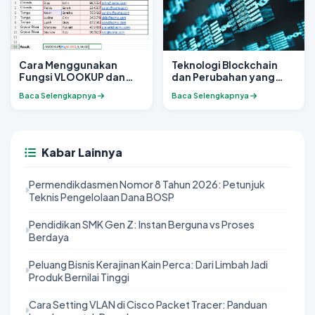
Cara Menggunakan
Teknologi Blockchain
Fungsi VLOOKUP dan
dan Perubahan yang
HLOOKUP di Excel untuk
Mungkin Terjadi di Masa
Baca Selengkapnya
Baca Selengkapnya
Analisis Data yang Lebih
Depan
Efisien
Kabar Lainnya
Permendikdasmen Nomor 8 Tahun 2026: Petunjuk
Teknis Pengelolaan Dana BOSP
Pendidikan SMK Gen Z: Instan Berguna vs Proses
Berdaya
Peluang Bisnis Kerajinan Kain Perca: Dari Limbah Jadi
Produk Bernilai Tinggi
Cara Setting VLAN di Cisco Packet Tracer: Panduan