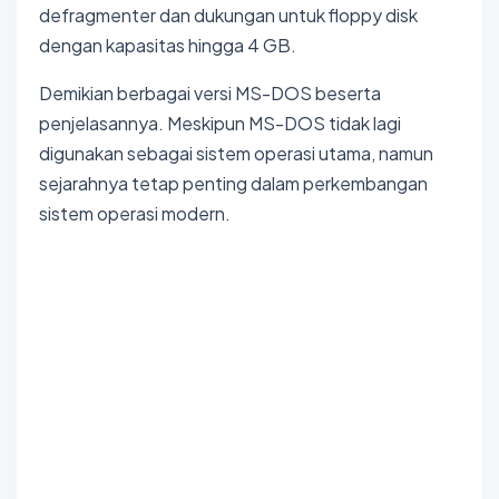
defragmenter dan dukungan untuk floppy disk
dengan kapasitas hingga 4 GB.
Demikian berbagai versi MS-DOS beserta
penjelasannya. Meskipun MS-DOS tidak lagi
digunakan sebagai sistem operasi utama, namun
sejarahnya tetap penting dalam perkembangan
sistem operasi modern.
Bokep Indonesia Terbaru
Bokep Jepang Jav
Bokep
ukthi jilbab
DAYWINBET
GOBETASIA
GOBET
GOBET
DAYWINBET
SLOT GACOR
BOKEP INDO
BOKEP INDONESIA
BOKEP LIVE VCS
agen gacor
DAYWINBET
DAYWINBET
DAYWINBET
GOBETASIA
maxwin
GOBETASIA
slot 4d gacor
agen gacor
Bokep Indonesia Terbaru
DAYWINBET
SLOT GACOR
SLOT GACOR
SLOT GACOR