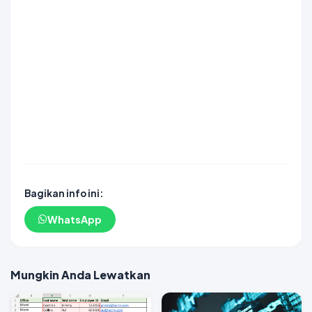
linkmaxwin
SLOT GACOR
SCATTER HITAM
SCATTER HITAM
DAYWINBET
DAYWINBET
DAYWINBET
DAYWINBET
GOBETASIA
agen gacor
slot gacor
DAYWINBET
slot gacor
DAYWINBET
situs slot maxwin gacor
DAYWINBET
slot gacor
GOBETASIA
DAYWINBET
GOBETASIA
DAYWINBET
SLOT GACOR
SLOT GACOR
DAYWINBET
GOBET
GOBET
slot gacor
Bagikan info ini:
WhatsApp
Mungkin Anda Lewatkan