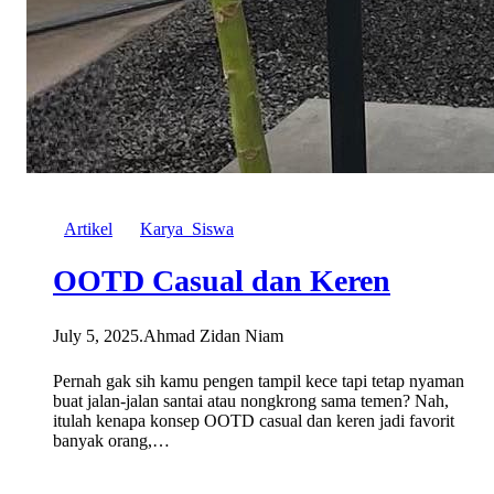
Artikel
Karya_Siswa
OOTD Casual dan Keren
July 5, 2025
.
Ahmad Zidan Niam
Pernah gak sih kamu pengen tampil kece tapi tetap nyaman
buat jalan-jalan santai atau nongkrong sama temen? Nah,
itulah kenapa konsep OOTD casual dan keren jadi favorit
banyak orang,…