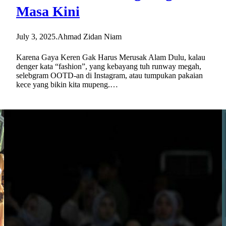
Masa Kini
July 3, 2025
.
Ahmad Zidan Niam
Karena Gaya Keren Gak Harus Merusak Alam Dulu, kalau
denger kata “fashion”, yang kebayang tuh runway megah,
selebgram OOTD-an di Instagram, atau tumpukan pakaian
kece yang bikin kita mupeng.…