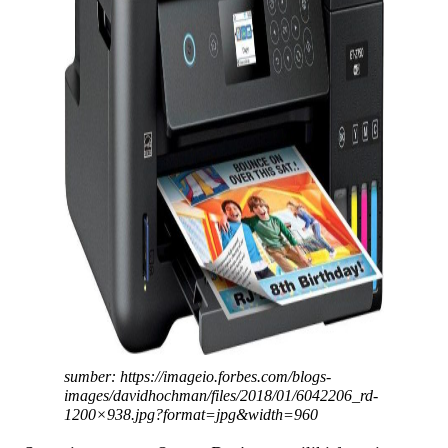
sumber: https://imageio.forbes.com/blogs-
images/davidhochman/files/2018/01/6042206_rd-
1200×938.jpg?format=jpg&width=960