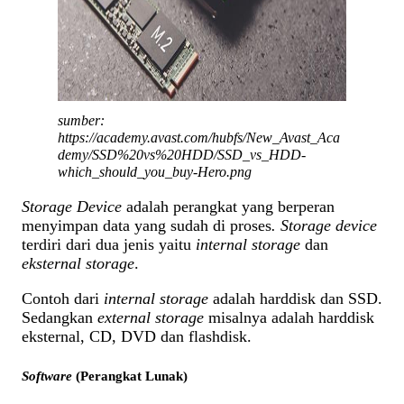
sumber:
https://academy.avast.com/hubfs/New_Avast_Aca
demy/SSD%20vs%20HDD/SSD_vs_HDD-
which_should_you_buy-Hero.png
Storage Device
adalah perangkat yang berperan
menyimpan data yang sudah di proses
. Storage device
terdiri dari dua jenis yaitu
internal storage
dan
eksternal storage
.
Contoh dari
internal storage
adalah harddisk dan SSD.
Sedangkan
external storage
misalnya adalah harddisk
eksternal, CD, DVD dan flashdisk.
Software
(Perangkat Lunak)