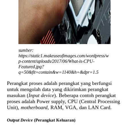
sumber:
https://static1.makeuseofimages.com/wordpress/w
p-content/uploads/2017/06/What-is-CPU-
Featured.jpg?
q=50&fit=contain&w=1140&h=&dpr=1.5
Perangkat proses adalah perangkat yang berfungsi
untuk mengolah data yang dikirimkan perangkat
masukan (
Input device
). Beberapa contoh perangkat
proses adalah Power supply, CPU (Central Processing
Unit),
motherboard
, RAM, VGA, dan LAN Card.
Output Device
(Perangkat Keluaran)