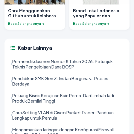
Cara Menggunakan
Brand Lokal Indonesia
GitHub untuk Kolaborasi
yang Populer dan
Tim dalam Proyek Akhir
Kualitasnya Tak Kalah
Baca Selengkapnya
Baca Selengkapnya
dari Merek Luar Negeri
Kabar Lainnya
Permendikdasmen Nomor 8 Tahun 2026: Petunjuk
Teknis Pengelolaan Dana BOSP
Pendidikan SMK Gen Z: Instan Berguna vs Proses
Berdaya
Peluang Bisnis Kerajinan Kain Perca: Dari Limbah Jadi
Produk Bernilai Tinggi
Cara Setting VLAN di Cisco Packet Tracer: Panduan
Lengkap untuk Pemula
Mengamankan Jaringan dengan Konfigurasi Firewall