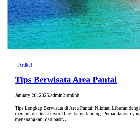
Artikel
Tips Berwisata Area Pantai
January 28, 2025
.
admin2 smknh
Tips Lengkap Berwisata di Area Pantai: Nikmati Liburan den
menjadi destinasi favorit bagi banyak orang. Pemandangan ya
menenangkan, dan pasir…