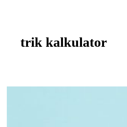
Skip
to
content
trik kalkulator