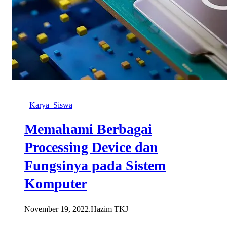
Karya_Siswa
Memahami Berbagai
Processing Device dan
Fungsinya pada Sistem
Komputer
November 19, 2022
.
Hazim TKJ