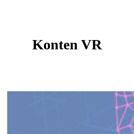
Skip
to
content
Konten VR