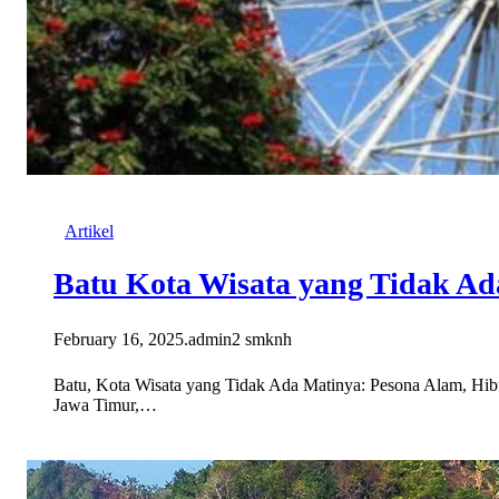
Artikel
Batu Kota Wisata yang Tidak Ad
February 16, 2025
.
admin2 smknh
Batu, Kota Wisata yang Tidak Ada Matinya: Pesona Alam, Hib
Jawa Timur,…